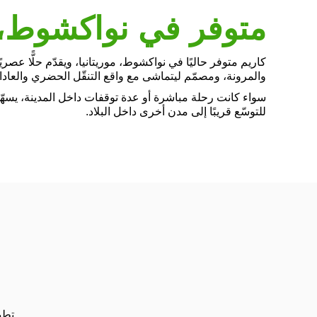
متوفر في نواكشوط، م
كاريم متوفر حاليًا في نواكشوط، موريتانيا، ويقدّم حلًّا عصريً
والمرونة، ومصمّم ليتماشى مع واقع التنقّل الحضري والعادا
سواء كانت رحلة مباشرة أو عدة توقفات داخل المدينة، يسهّل
للتوسّع قريبًا إلى مدن أخرى داخل البلاد.
ن
تطب