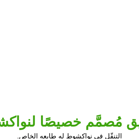
ق مُصمَّم خصيصًا لنواك
التنقّل في نواكشوط له طابعه الخاص.