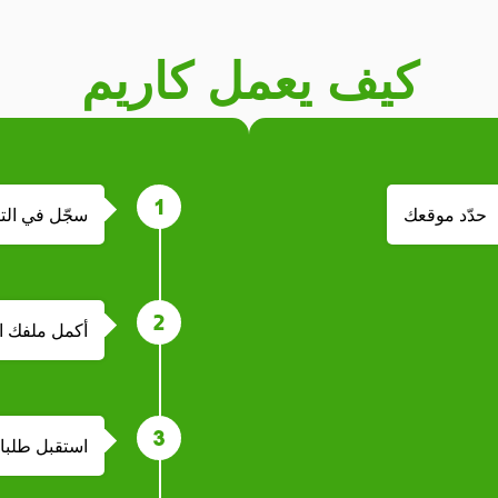
كيف يعمل كاريم
حدّد موقعك
سجّل في الت
أكمل ملفك 
استقبل طلبا