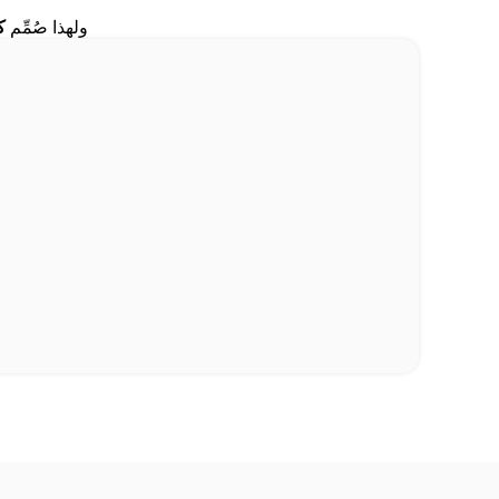
ولهذا صُمِّم
ك