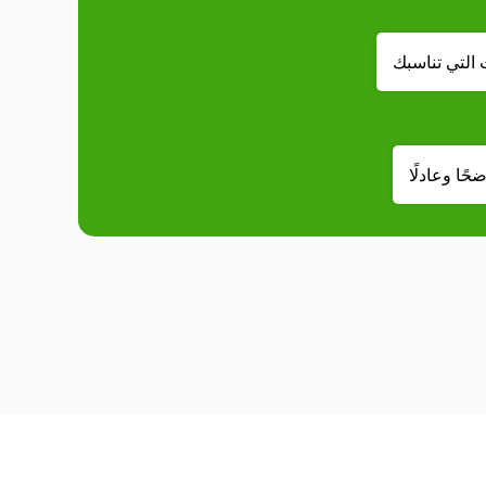
 التي تناسبك
حًا وعادلًا