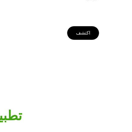
بسيط. سريع. مرن.
اكتشف
تطبي