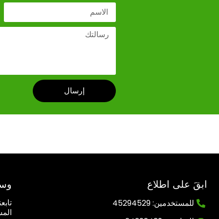
إرسال
ابقَ على اطلاع
وسا
للمستخدمين: 45294529
تابع
المس