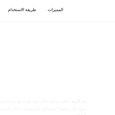
المميزات
طريقة الاستخدام
انضم إلى الجيل ال
التنقل في نواكشو
التنقل في نواكشوط أصبح أسهل من أي وقت مضى.
مع
كاريم
، اطلب سائقًا خلال ثوانٍ واستمتع برحلة س
سواء كان مشوارًا محددًا أو عدة توقفات داخل المدينة
اليومي.